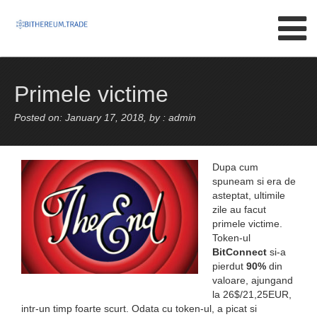
Skip to content
Primele victime
Posted on: January 17, 2018, by : admin
Dupa cum
spuneam si era de
asteptat, ultimile
zile au facut
primele victime.
Token-ul
BitConnect
si-a
pierdut
90%
din
valoare, ajungand
la 26$/21,25EUR,
intr-un timp foarte scurt. Odata cu token-ul, a picat si